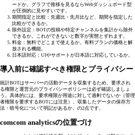
ードか。グラフで推移を見るならWebダッシュボード型
が圧倒的に見やすいです。
期間指定と比較：先週比・先月比など、期間を指定した
比較ができるか。
除外設定：BOTの投稿や特定チャンネルを集計から除外
できるか。これができないと数字が実態とずれます。
料金：無料でどこまで使えるか。有料プランの価格と解
放される機能。
日本語対応：UIやサポートが日本語に対応しているか。
導入前に確認すべき権限とプライバシー
統計BOTはサーバーの活動データを収集するため、要求され
る権限と運営元のプライバシーポリシーは必ず確認しましょ
う。具体的には、要求権限が用途に対して過剰でないか（管理
者権限を要求するBOTには注意）、収集したデータの保存方
法・暗号化について明記があるか、の2点です。
comcom analyticsの位置づけ